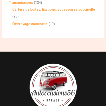
Transmissions
134
Carters de boites, fixations, accessoires coccinelle
25
Embrayage coccinelle
19