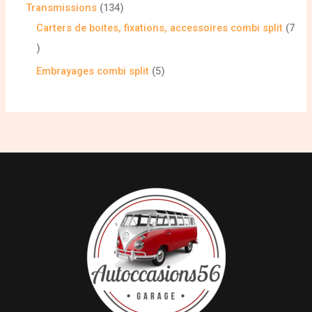
Transmissions
134
Carters de boites, fixations, accessoires combi split
7
Embrayages combi split
5