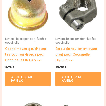
Leviers de suspension, fusées
Leviers de suspension, fusées
coccinelle
coccinelle
Cache moyeu gauche sur
Écrou de roulement avant
tambour ou disque pour
droit pour Coccinelle
Coccinelle 08/1965 ->
08/1965 ->
4,95
€
10,90
€
AJOUTER AU
AJOUTER AU
PANIER
PANIER