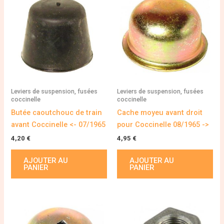
Leviers de suspension, fusées
Leviers de suspension, fusées
coccinelle
coccinelle
Butée caoutchouc de train
Cache moyeu avant droit
avant Coccinelle <- 07/1965
pour Coccinelle 08/1965 ->
4,20
€
4,95
€
AJOUTER AU
AJOUTER AU
PANIER
PANIER