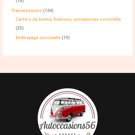
10
Transmissions
134
Carters de boites, fixations, accessoires coccinelle
25
Embrayage coccinelle
19