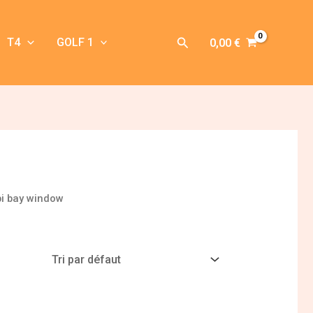
Rechercher
T4
GOLF 1
0,00
€
bi bay window