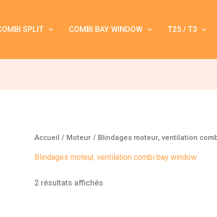
COMBI SPLIT
COMBI BAY WINDOW
T25 / T3
Accueil
/
Moteur
/ Blindages moteur, ventilation com
Blindages moteur, ventilation combi bay window
2 résultats affichés