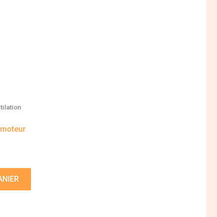
ilation
 moteur
ANIER