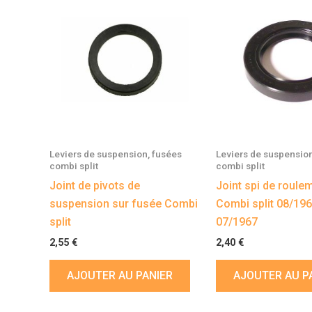
Leviers de suspension, fusées
Leviers de suspension
combi split
combi split
Joint de pivots de
Joint spi de roule
suspension sur fusée Combi
Combi split 08/196
split
07/1967
2,55
€
2,40
€
AJOUTER AU PANIER
AJOUTER AU P