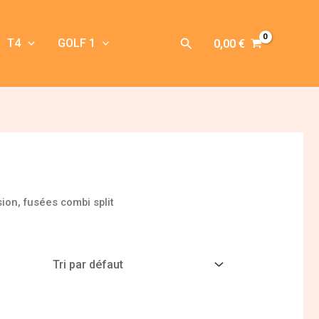
Rechercher
T4
GOLF 1
0,00
€
ion, fusées combi split