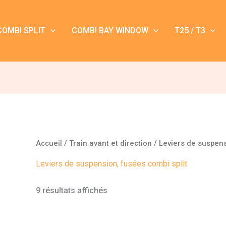
COMBI SPLIT
COMBI BAY WINDOW
T25 / T3
Accueil
/
Train avant et direction
/ Leviers de suspens
Leviers de suspension, fusées combi split
9 résultats affichés