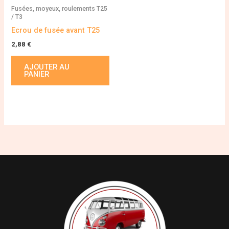
Fusées, moyeux, roulements T25
/ T3
Ecrou de fusée avant T25
2,88
€
AJOUTER AU
PANIER