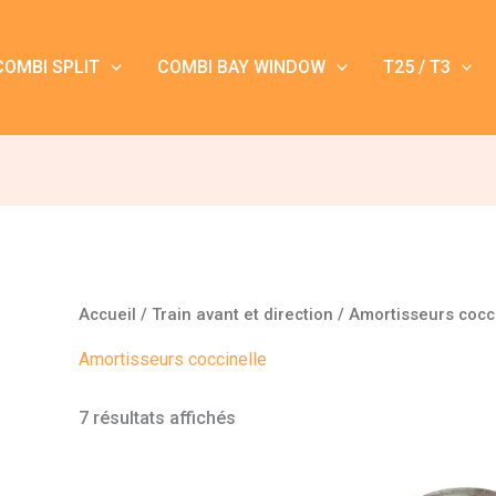
COMBI SPLIT
COMBI BAY WINDOW
T25 / T3
Accueil
/
Train avant et direction
/ Amortisseurs cocc
Amortisseurs coccinelle
7 résultats affichés