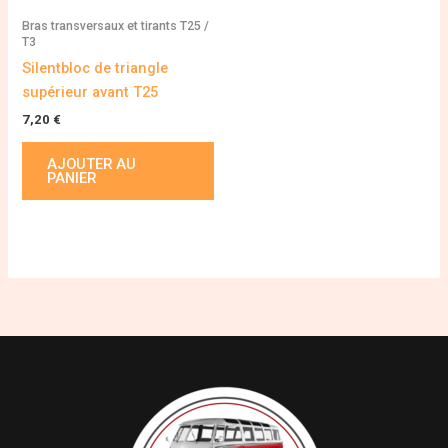
Bras transversaux et tirants T25 /
T3
Silentbloc de triangle
supérieur avant T25
7,20
€
AJOUTER AU
PANIER