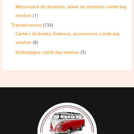
Mécanisme de direction, levier de direction combi bay
window
1
Transmissions
134
Carters de boites, fixations, accessoires combi bay
window
8
Embrayages combi bay window
5