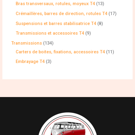
Bras transversaux, rotules, moyeux T4
13
Crémaillères, barres de direction, rotules T4
17
Suspensions et barres stabilisatrice T4
8
Transmissions et accessoires T4
9
Transmissions
134
Carters de boites, fixations, accessoires T4
11
Embrayage T4
3