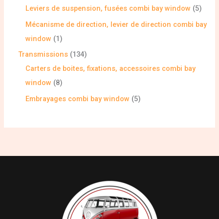
Leviers de suspension, fusées combi bay window
5
Mécanisme de direction, levier de direction combi bay
window
1
Transmissions
134
Carters de boites, fixations, accessoires combi bay
window
8
Embrayages combi bay window
5