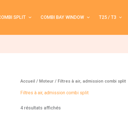
COMBI SPLIT
COMBI BAY WINDOW
T25 / T3
Accueil
/
Moteur
/ Filtres à air, admission combi split
Filtres à air, admission combi split
4 résultats affichés