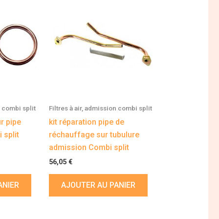
n combi split
Filtres à air, admission combi split
r pipe
kit réparation pipe de
 split
réchauffage sur tubulure
admission Combi split
56,05
€
ANIER
AJOUTER AU PANIER