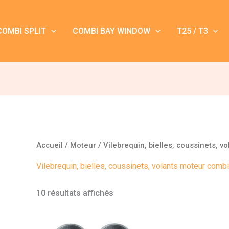
COMBI SPLIT
COMBI BAY WINDOW
T25 / T3
Accueil
/
Moteur
/ Vilebrequin, bielles, coussinets, v
Vilebrequin, bielles, coussinets, volants moteur combi
10 résultats affichés