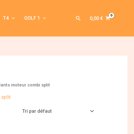
Rechercher
T4
GOLF 1
0,00
€
olants moteur combi split
 split