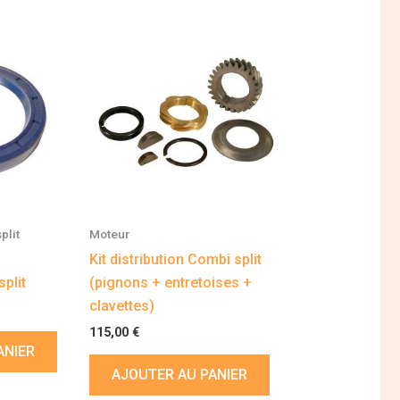
plit
Moteur
Kit distribution Combi split
plit
(pignons + entretoises +
clavettes)
115,00
€
ANIER
AJOUTER AU PANIER