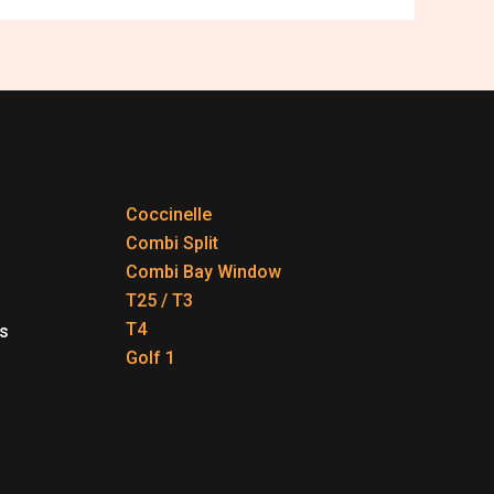
Coccinelle
Combi Split
Combi Bay Window
T25 / T3
T4
s
Golf 1