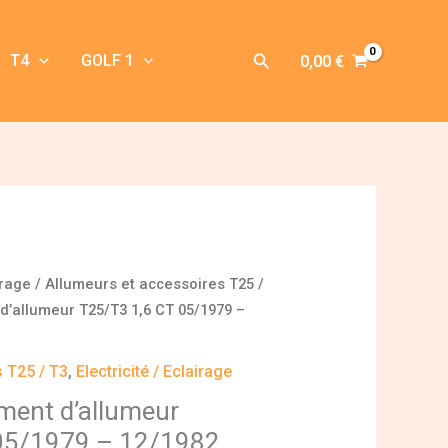
Rechercher
T4
GOLF 1
0,00
€
irage
/
Allumeurs et accessoires T25 /
d’allumeur T25/T3 1,6 CT 05/1979 –
 T25 / T3
,
Electricité / Eclairage
ement d’allumeur
05/1979 – 12/1982