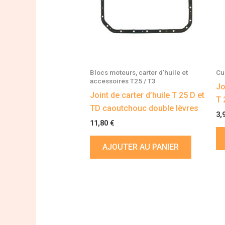
Blocs moteurs, carter d’huile et
Cu
accessoires T25 / T3
Jo
Joint de carter d’huile T 25 D et
T 
TD caoutchouc double lèvres
3,
11,80
€
AJOUTER AU PANIER