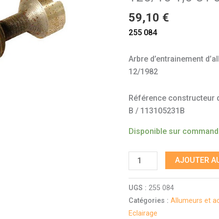
CT
59,10
€
05/1979
255 084
-
12/1982
Arbre d’entrainement d’a
12/1982
Référence constructeur do
B / 113105231B
Disponible sur comman
AJOUTER AU
UGS :
255 084
Catégories :
Allumeurs et a
Eclairage