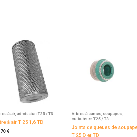
tres à air, admission T25 / T3
Arbres à cames, soupapes,
culbuteurs T25 / T3
ltre à air T 25 1,6 TD
Joints de queues de soupap
,70
€
T 25 D et TD