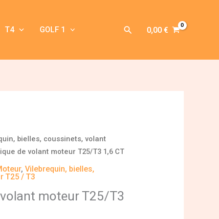
Rechercher
T4
GOLF 1
0,00
€
quin, bielles, coussinets, volant
rique de volant moteur T25/T3 1,6 CT
Moteur
,
Vilebrequin, bielles,
r T25 / T3
e volant moteur T25/T3