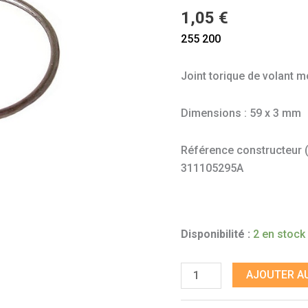
T25/T3
1,05
€
1,6
255 200
CT
Joint torique de volant 
Dimensions : 59 x 3 mm
Référence constructeur (à 
311105295A
Disponibilité :
2 en stock
AJOUTER AU