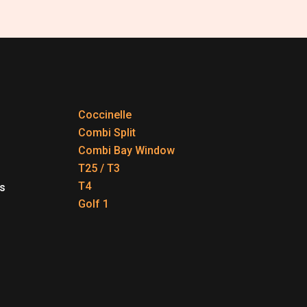
Coccinelle
Combi Split
Combi Bay Window
T25 / T3
T4
s
Golf 1