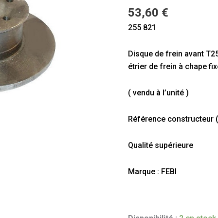
(
53,60
€
278
255 821
X
13
Disque de frein avant T2
mm
étrier de frein à chape fi
)
( vendu à l’unité )
Référence constructeur (à
Qualité supérieure
Marque : FEBI