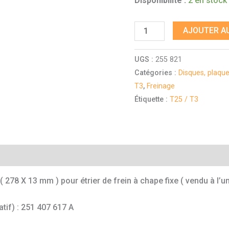
Disponibilité :
2 en stock
AJOUTER AU
UGS :
255 821
Catégories :
Disques, plaque
T3
,
Freinage
Étiquette :
T25 / T3
mentaires
 278 X 13 mm ) pour étrier de frein à chape fixe ( vendu à l’un
atif) : 251 407 617 A