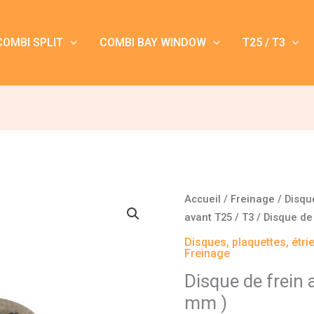
COMBI SPLIT
COMBI BAY WINDOW
T25 / T3
quantité
Accueil
/
Freinage
/
Disqu
de
avant T25 / T3
/ Disque de 
Disque
Disques, plaquettes, étri
de
Freinage
frein
Disque de frein
avant
mm )
T25