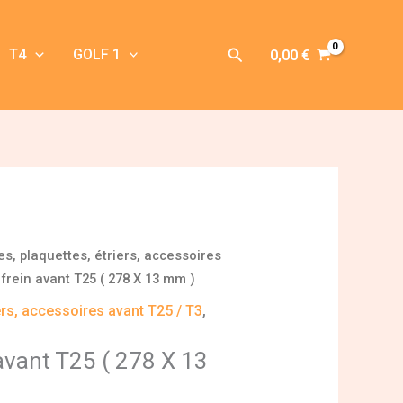
Rechercher
T4
GOLF 1
0,00
€
es, plaquettes, étriers, accessoires
frein avant T25 ( 278 X 13 mm )
ers, accessoires avant T25 / T3
,
 avant T25 ( 278 X 13