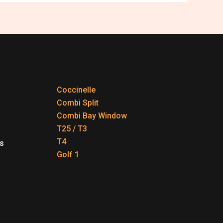
Coccinelle
Combi Split
Combi Bay Window
T25 / T3
T4
s
Golf 1