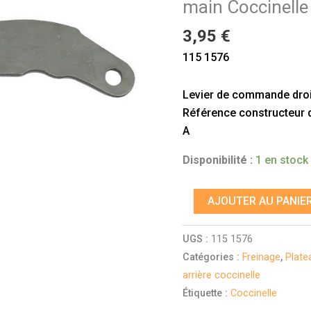
main Coccinelle
frein
à
3,95
€
main
115 1576
Coccinelle
Levier de commande droit
Référence constructeur do
A
Disponibilité :
1 en stock
AJOUTER AU PANIE
UGS :
115 1576
Catégories :
Freinage
,
Plate
arrière coccinelle
Étiquette :
Coccinelle