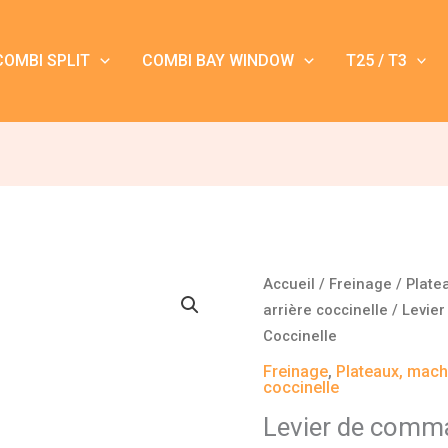
COMBI SPLIT
COMBI BAY WINDOW
T25 / T3
quantité
Accueil
/
Freinage
/
Plate
de
arrière coccinelle
/ Levier
Levier
Coccinelle
de
Freinage
,
Plateaux, macho
commande
coccinelle
droit
Levier de comma
de