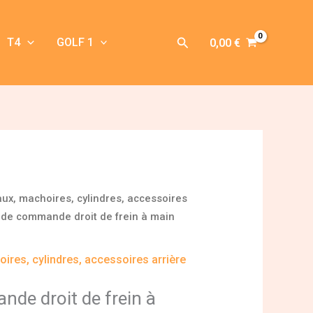
Rechercher
T4
GOLF 1
0,00
€
aux, machoires, cylindres, accessoires
 de commande droit de frein à main
ires, cylindres, accessoires arrière
nde droit de frein à