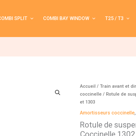
COMBI SPLIT
COMBI BAY WINDOW
T25 / T3
quantité
Accueil
/
Train avant et di
de
coccinelle
/ Rotule de sus
Rotule
et 1303
de
Amortisseurs coccinelle
suspension
Rotule de suspe
triangulaire
Coccinelle 1302
Coccinelle