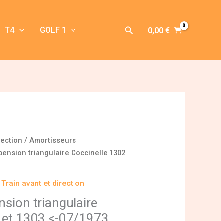
Rechercher
T4
GOLF 1
0,00
€
rection
/
Amortisseurs
pension triangulaire Coccinelle 1302
,
Train avant et direction
nsion triangulaire
 et 1303 <-07/1973