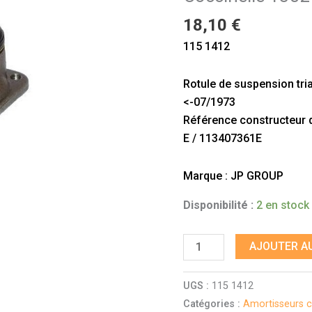
1302
18,10
€
et
115 1412
1303
Rotule de suspension tri
<-07/1973
Référence constructeur do
E / 113407361E
Marque : JP GROUP
Disponibilité :
2 en stock
AJOUTER AU
UGS :
115 1412
Catégories :
Amortisseurs c