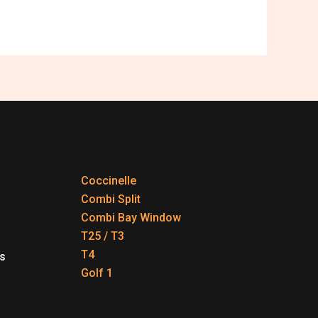
Coccinelle
Combi Split
Combi Bay Window
T25 / T3
T4
s
Golf 1