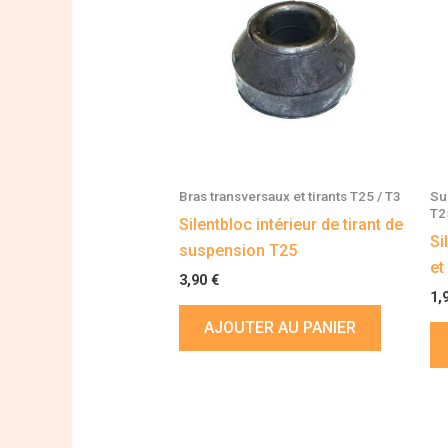
Bras transversaux et tirants T25 / T3
Su
T2
Silentbloc intérieur de tirant de
Si
suspension T25
et
3,90
€
1,
AJOUTER AU PANIER