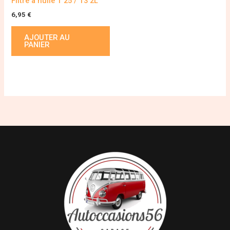
Filtre à huile T 25 / T3 2L
6,95
€
AJOUTER AU
PANIER