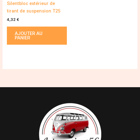
Silentbloc extérieur de
tirant de suspension T25
4,32
€
AJOUTER AU
PANIER