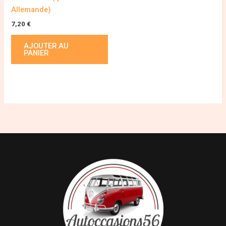
Allemande)
7,20
€
AJOUTER AU
PANIER