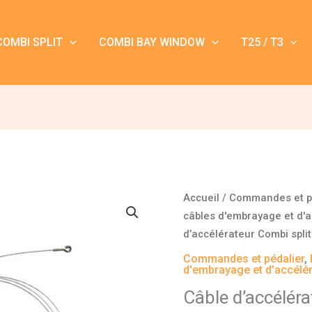
COMBI SPLIT
COMBI BAY WINDOW
T25 / T3
quantité
Accueil
/
Commandes et p
de
câbles d'embrayage et d'a
Câble
d’accélérateur Combi spli
d'accélérateur
Commandes et pédalier
,
Combi
d'embrayage et d'accélér
split
Câble d’accéléra
04/1955