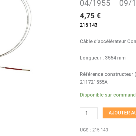
04/1955 – 09/
-
09/1964
4,75
€
215 143
Câble d’accélérateur Com
Longueur : 3564 mm
Référence constructeur (à 
211721555A
Disponible sur comman
AJOUTER AU
UGS :
215 143