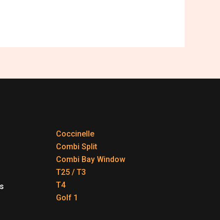
Coccinelle
Combi Split
Combi Bay Window
T25 / T3
T4
s
Golf 1