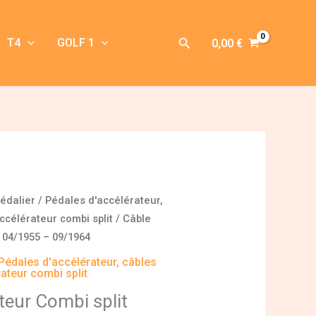
Rechercher
T4
GOLF 1
0,00
€
édalier
/
Pédales d'accélérateur,
ccélérateur combi split
/ Câble
t 04/1955 – 09/1964
Pédales d'accélérateur, câbles
ateur combi split
teur Combi split