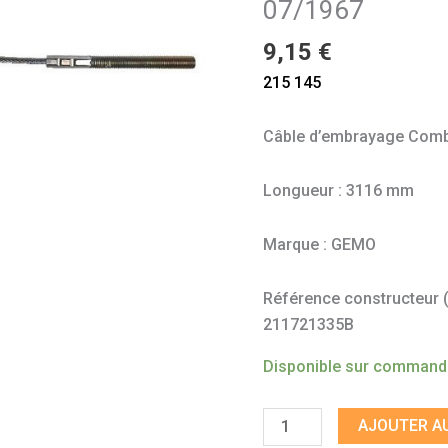
07/1967
>
07/1967
9,15
€
215 145
Câble d’embrayage Combi
Longueur : 3116 mm
Marque : GEMO
Référence constructeur (à 
211721335B
Disponible sur comman
AJOUTER AU