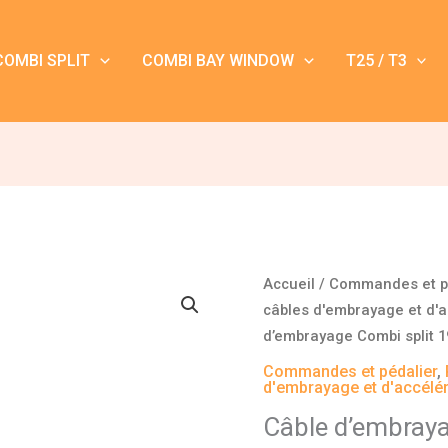
COMBI SPLIT
COMBI BAY WINDOW
T25 / T3
quantité
Accueil
/
Commandes et p
de
câbles d'embrayage et d'a
Câble
d’embrayage Combi split 1
d'embrayage
Commandes et pédalier
,
Combi
d'embrayage et d'accélér
split
Câble d’embraya
1950