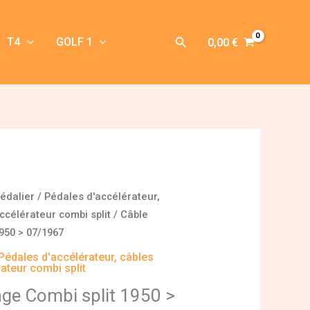
Rechercher
T4
GOLF 1
0,00
€
édalier
/
Pédales d'accélérateur,
ccélérateur combi split
/ Câble
950 > 07/1967
Pédales d'accélérateur, câbles
ateur combi split
ge Combi split 1950 >