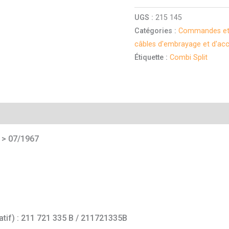
UGS :
215 145
Catégories :
Commandes et 
câbles d'embrayage et d'acc
Étiquette :
Combi Split
mentaires
 > 07/1967
catif) : 211 721 335 B / 211721335B