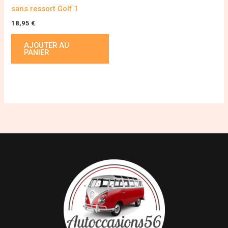
sans ressort Golf 1
18,95
€
AJOUTER AU
PANIER