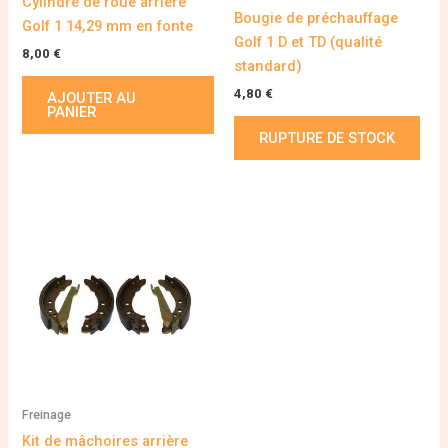
Cylindre de roue arrière
Bougie de préchauffage
Golf 1 14,29 mm en fonte
Golf 1 D et TD (qualité
8,00
€
standard)
4,80
€
AJOUTER AU
PANIER
RUPTURE DE STOCK
Freinage
Kit de mâchoires arrière