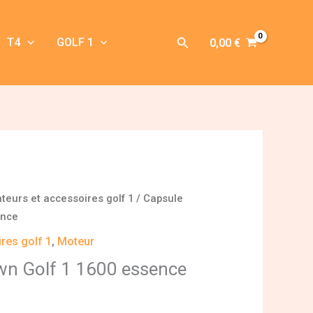
Rechercher
T4
GOLF 1
0,00
€
teurs et accessoires golf 1
/ Capsule
ence
res golf 1
,
Moteur
wn Golf 1 1600 essence