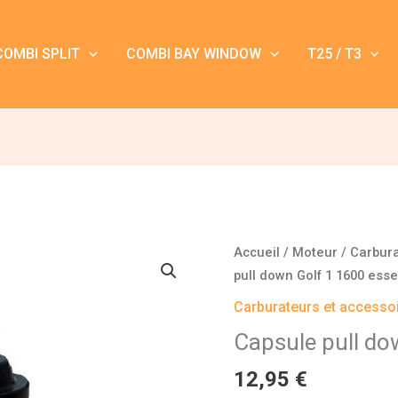
COMBI SPLIT
COMBI BAY WINDOW
T25 / T3
quantité
Accueil
/
Moteur
/
Carbura
de
pull down Golf 1 1600 ess
Capsule
Carburateurs et accessoi
pull
Capsule pull do
down
Golf
12,95
€
1