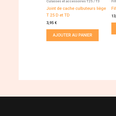
Culasses et accessoires T25 / T3
Fil
Joint de cache culbuteurs liège
Fi
T 25 D et TD
13
3,95
€
AJOUTER AU PANIER