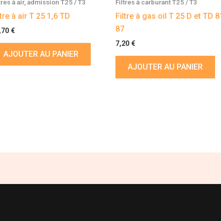
tres à air, admission T25 / T3
Filtres à carburant T25 / T3
ltre à air T 25 1,6 TD
Filtre à gas oil T 25 D et TD 8
87
,70
€
7,20
€
AJOUTER AU PANIER
AJOUTER AU PANIER