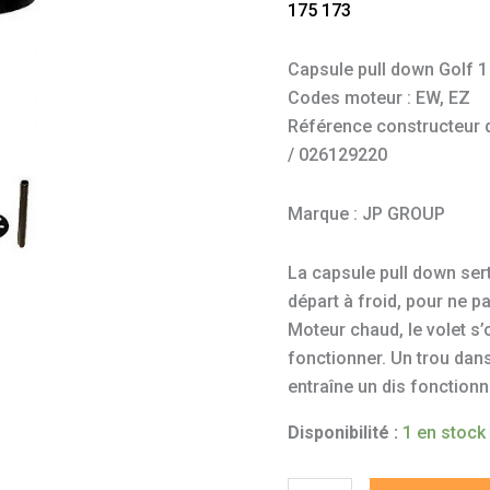
175 173
1600
essence
Capsule pull down Golf 
Codes moteur : EW, EZ
Référence constructeur do
/ 026129220
Marque : JP GROUP
La capsule pull down sert 
départ à froid, pour ne p
Moteur chaud, le volet s’
fonctionner. Un trou dan
entraîne un dis fonction
Disponibilité :
1 en stock