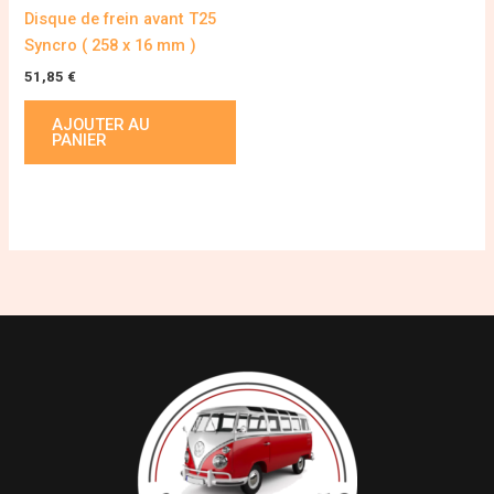
Disque de frein avant T25
Syncro ( 258 x 16 mm )
51,85
€
AJOUTER AU
PANIER