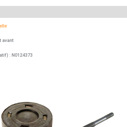
mentaires
elle
t avant
atif) : N0124373