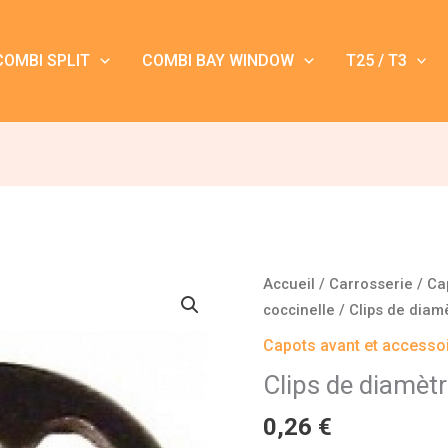
COMBI SPLIT
COMBI BAY WINDOW
T25 / T3
quantité
Accueil
/
Carrosserie
/
Ca
de
coccinelle
/ Clips de diam
Clips
Capots avant et accessoi
de
Clips de diamèt
diamètre
7
0,26
€
mm