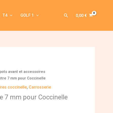
Rechercher
T4
GOLF 1
0,00
€
pots avant et accessoires
ètre 7 mm pour Coccinelle
res coccinelle
,
Carrosserie
re 7 mm pour Coccinelle