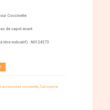
pour Coccinelle
pas de capot avant
 titre indicatif) : N0124373
R
t accessoires coccinelle
,
Carrosserie