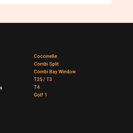
Coccinelle
Combi Split
Combi Bay Window
T25 / T3
T4
s
Golf 1