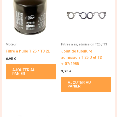
Moteur
Filtres à air, admission T25 / T3
Filtre à huile T 25 / T3 2L
Joint de tubulure
admission T 25 D et TD
6,95
€
<-07/1985
AJOUTER AU
3,75
€
PANIER
AJOUTER AU
PANIER