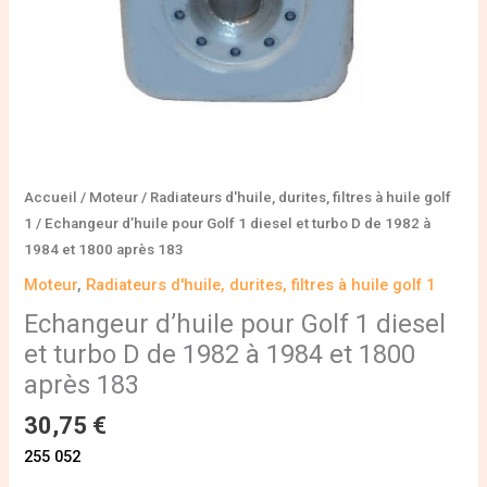
de
1982
à
1984
et
1800
après
183
Accueil
/
Moteur
/
Radiateurs d'huile, durites, filtres à huile golf
1
/ Echangeur d’huile pour Golf 1 diesel et turbo D de 1982 à
1984 et 1800 après 183
Moteur
,
Radiateurs d'huile, durites, filtres à huile golf 1
Echangeur d’huile pour Golf 1 diesel
et turbo D de 1982 à 1984 et 1800
après 183
30,75
€
255 052