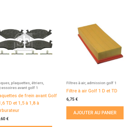
sques, plaquettes, étriers,
Filtres à air, admission golf 1
cessoires avant golf 1
Filtre à air Golf 1 D et TD
aquettes de frein avant Golf
6,75
€
1,6 TD et 1,5 à 1,8 à
rburateur
AJOUTER AU PANIER
,60
€