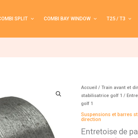
COMBI SPLIT
COMBI BAY WINDOW
T25 / T3
Accueil
/
Train avant et di
stabilisatrice golf 1
/ Entre
golf 1
Suspensions et barres sta
direction
Entretoise de pa