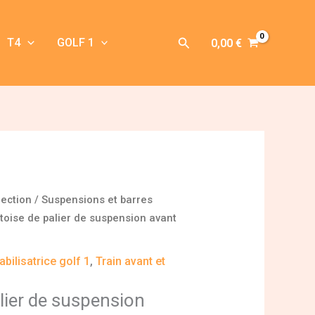
Rechercher
T4
GOLF 1
0,00
€
rection
/
Suspensions et barres
toise de palier de suspension avant
bilisatrice golf 1
,
Train avant et
lier de suspension