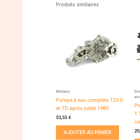
Produits similaires
Moteur
Di
ac
Pompe à eau complète T25 D
Pl
et TD après juillet 1985
1 
53,55
€
ca
20
AJOUTER AU PANIER