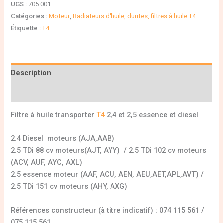
UGS :
705 001
Catégories :
Moteur
,
Radiateurs d'huile, durites, filtres à huile T4
Étiquette :
T4
Description
Informations complémentaires
Filtre à huile transporter
T4
2,4 et 2,5 essence et diesel
2.4 Diesel moteurs (AJA,AAB)
2.5 TDi 88 cv moteurs(AJT, AYY) / 2.5 TDi 102 cv moteurs
(ACV, AUF, AYC, AXL)
2.5 essence moteur (AAF, ACU, AEN, AEU,AET,APL,AVT) /
2.5 TDi 151 cv moteurs (AHY, AXG)
Références constructeur (à titre indicatif) : 074 115 561 /
075 115 561