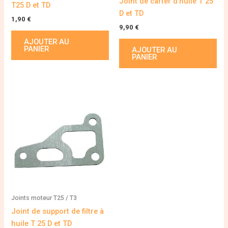
Joint de carter d’huile T 25
T25 D et TD
D et TD
1,90
€
9,90
€
AJOUTER AU
PANIER
AJOUTER AU
PANIER
Joints moteur T25 / T3
Joint de support de filtre à
huile T 25 D et TD