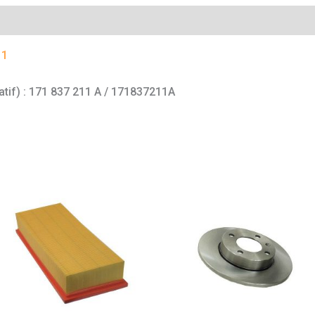
mentaires
 1
catif) : 171 837 211 A / 171837211A