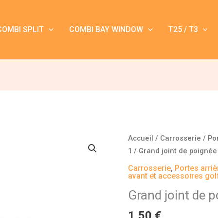
COMBI SPLIT
COMBI BAY WINDOW
T25 / T3
quantité
Accueil
/
Carrosserie
/
Po
de
1
/ Grand joint de poignée 
Grand
Carrosserie
,
Portes arriè
joint
avant et accessoires gol
de
Grand joint de p
poignée
1,50
€
de