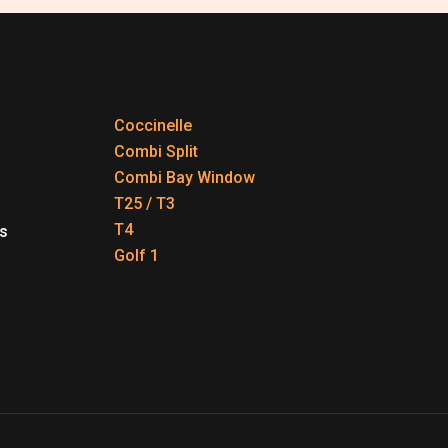
Coccinelle
Combi Split
Combi Bay Window
T25 / T3
T4
s
Golf 1