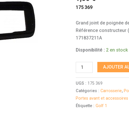
porte
175 369
Golf
1
Grand joint de poignée de
Référence constructeur (à 
171837211A
Disponibilité :
2 en stock
AJOUTER AU
UGS :
175 369
Catégories :
Carrosserie
,
Po
Portes avant et accessoires 
Étiquette :
Golf 1