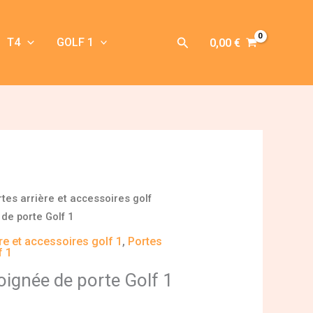
Rechercher
T4
GOLF 1
0,00
€
rtes arrière et accessoires golf
de porte Golf 1
re et accessoires golf 1
,
Portes
f 1
oignée de porte Golf 1