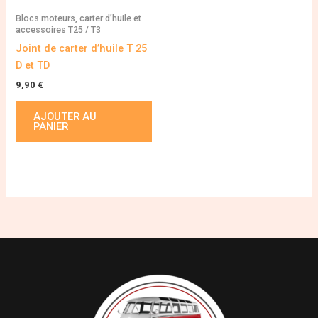
Blocs moteurs, carter d’huile et
accessoires T25 / T3
Joint de carter d’huile T 25
D et TD
9,90
€
AJOUTER AU
PANIER