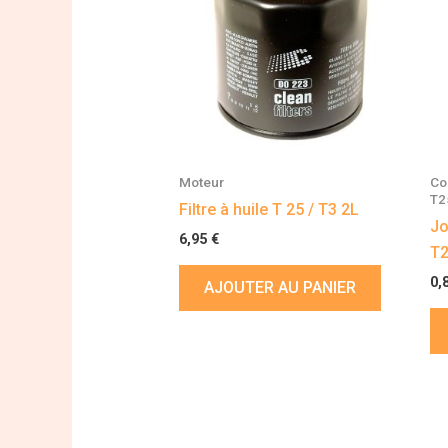
Moteur
Co
T2
Filtre à huile T 25 / T3 2L
Jo
6,95
€
T2
0,
AJOUTER AU PANIER