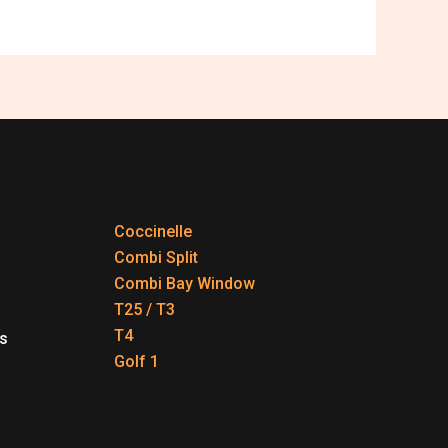
Coccinelle
Combi Split
Combi Bay Window
T25 / T3
T4
s
Golf 1