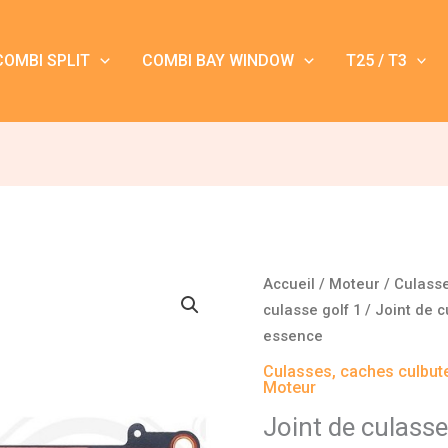
COMBI SPLIT
COMBI BAY WINDOW
T25 / T3
quantité
Accueil
/
Moteur
/
Culasse
de
culasse golf 1
/ Joint de c
Joint
essence
de
Culasses, caches culbute
culasse
Moteur
1,75
Joint de culass
mm