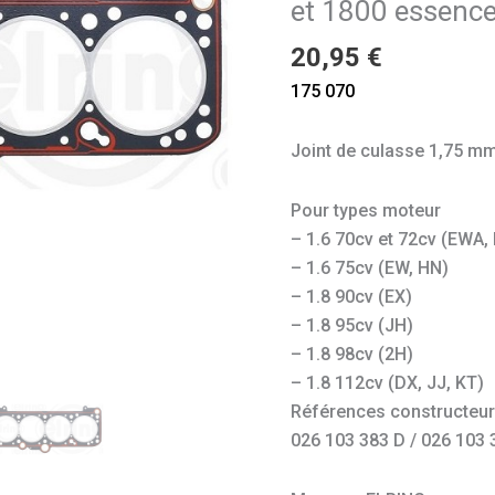
et 1800 essenc
Golf
1
20,95
€
1600
175 070
et
1800
Joint de culasse 1,75 m
essence
Pour types moteur
– 1.6 70cv et 72cv (EWA,
– 1.6 75cv (EW, HN)
– 1.8 90cv (EX)
– 1.8 95cv (JH)
– 1.8 98cv (2H)
– 1.8 112cv (DX, JJ, KT)
Références constructeur (à
026 103 383 D / 026 103 