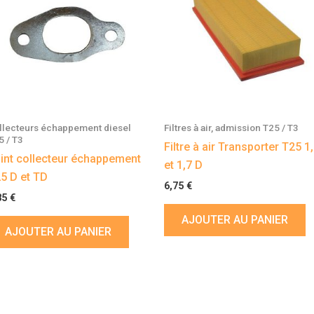
llecteurs échappement diesel
Filtres à air, admission T25 / T3
5 / T3
Filtre à air Transporter T25 1
int collecteur échappement
et 1,7 D
5 D et TD
6,75
€
85
€
AJOUTER AU PANIER
AJOUTER AU PANIER