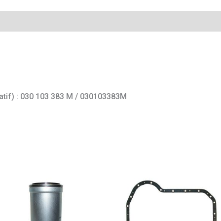
mentaires
catif) : 030 103 383 M / 030103383M