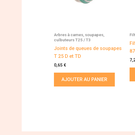
Arbres à cames, soupapes,
Fi
culbuteurs T25 / T3
Fi
Joints de queues de soupapes
8
T 25 D et TD
7,
0,65
€
AJOUTER AU PANIER