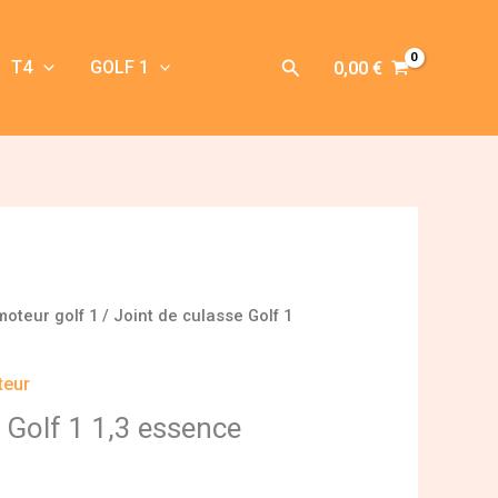
Rechercher
T4
GOLF 1
0,00
€
moteur golf 1
/ Joint de culasse Golf 1
teur
 Golf 1 1,3 essence