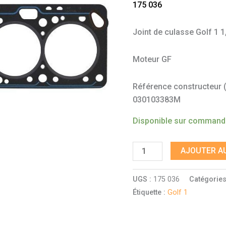
175 036
1,3
essence
Joint de culasse Golf 1 
Moteur GF
Référence constructeur (à
030103383M
Disponible sur comman
AJOUTER AU
UGS :
175 036
Catégories
Étiquette :
Golf 1