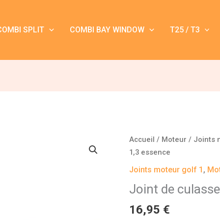
COMBI SPLIT
COMBI BAY WINDOW
T25 / T3
quantité
Accueil
/
Moteur
/
Joints 
de
1,3 essence
Joint
Joints moteur golf 1
,
Mo
de
Joint de culasse
culasse
Golf
16,95
€
1