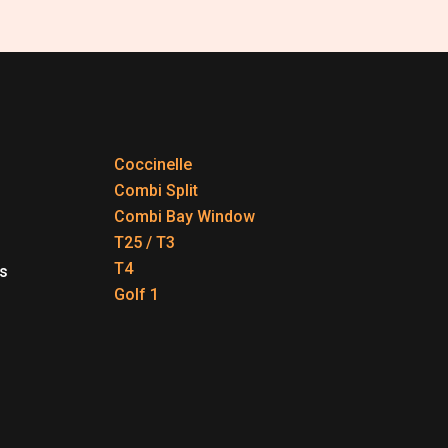
Coccinelle
Combi Split
Combi Bay Window
T25 / T3
T4
s
Golf 1