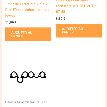
Filtre à gas oil sans
Joint de carter d’huile T 25
réchauffeur T 25 D et TD
D et TD caoutchouc double
87-88
lèvres
8,30
€
11,80
€
AJOUTER AU
PANIER
AJOUTER AU
PANIER
Filtres à air, admission T25 / T3