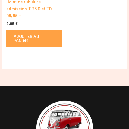
Joint de tubulure
admission T 25 D et TD
08/85 –
2,85
€
AJOUTER AU
PANIER