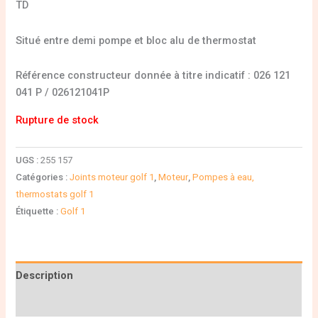
TD
Situé entre demi pompe et bloc alu de thermostat
Référence constructeur donnée à titre indicatif : 026 121
041 P / 026121041P
Rupture de stock
UGS :
255 157
Catégories :
Joints moteur golf 1
,
Moteur
,
Pompes à eau,
thermostats golf 1
Étiquette :
Golf 1
Description
Informations complémentaires