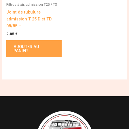
Filtres à air, admission T25 / T3
Joint de tubulure
admission T 25 D et TD
08/85 –
2,85
€
AJOUTER AU
PANIER