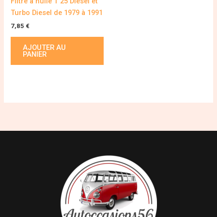
Filtre à huile T 25 Diesel et
Turbo Diesel de 1979 à 1991
7,85
€
AJOUTER AU
PANIER