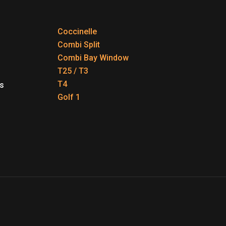
Coccinelle
Combi Split
Combi Bay Window
T25 / T3
T4
s
Golf 1