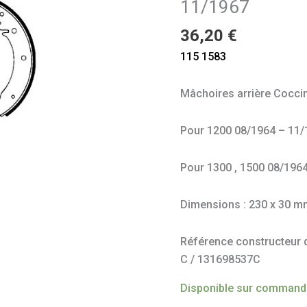
11/1967
11/1967
36,20
€
115 1583
Mâchoires arrière Cocci
Pour 1200 08/1964 – 11
Pour 1300 , 1500 08/196
Dimensions : 230 x 30 
Référence constructeur do
C / 131698537C
Disponible sur comman