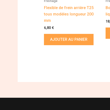
Freinage
Fr
Flexible de frein arrière T25
Bo
tous modèles longueur 200
li
mm
18
6,80
€
AJOUTER AU PANIER