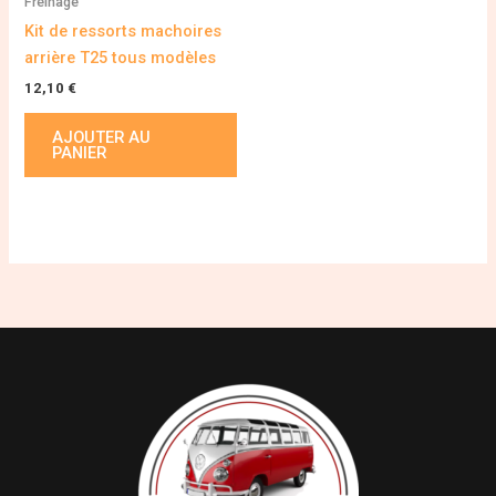
Freinage
Kit de ressorts machoires
arrière T25 tous modèles
12,10
€
AJOUTER AU
PANIER