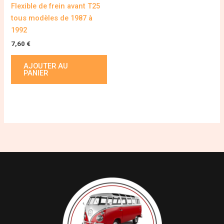
Flexible de frein avant T25
tous modèles de 1987 à
1992
7,60
€
AJOUTER AU
PANIER