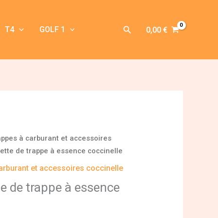
Rechercher
T4
GOLF 1
0,00
€
appes à carburant et accessoires
rette de trappe à essence coccinelle
arburant et accessoires coccinelle
te de trappe à essence