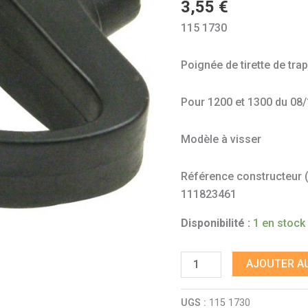
3,55
€
à
115 1730
essence
coccinelle
Poignée de tirette de tr
Pour 1200 et 1300 du 08
Modèle à visser
Référence constructeur (à 
111823461
Disponibilité :
1 en stock
AJOUTER AU
UGS :
115 1730