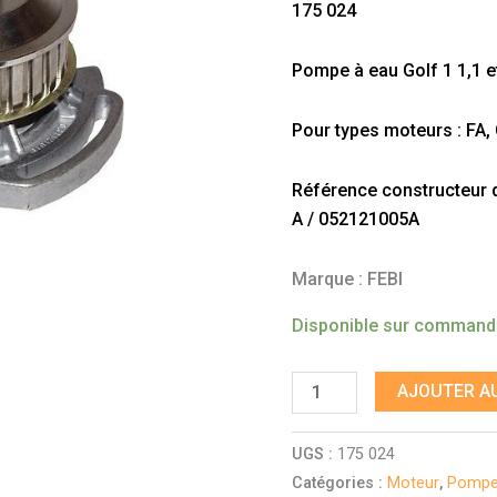
175 024
1,1
et
Pompe à eau Golf 1 1,1 e
1,3
essence
Pour types moteurs : FA,
Référence constructeur do
A / 052121005A
Marque : FEBI
Disponible sur comman
AJOUTER AU
UGS :
175 024
Catégories :
Moteur
,
Pompes