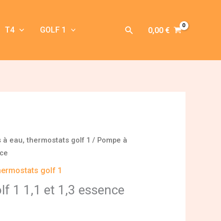
Rechercher
T4
GOLF 1
0,00
€
à eau, thermostats golf 1
/ Pompe à
nce
hermostats golf 1
f 1 1,1 et 1,3 essence