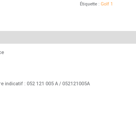
Étiquette :
Golf 1
mentaires
ce
e indicatif : 052 121 005 A / 052121005A