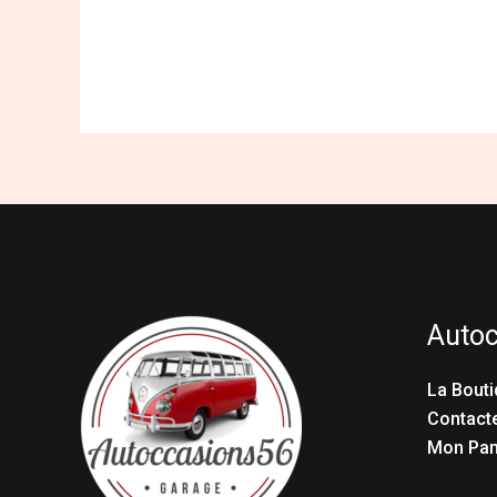
Auto
La Bouti
Contact
Mon Pan