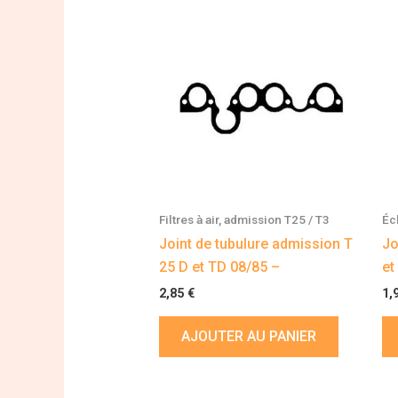
Filtres à air, admission T25 / T3
Éc
Joint de tubulure admission T
Jo
25 D et TD 08/85 –
et
2,85
€
1,
AJOUTER AU PANIER