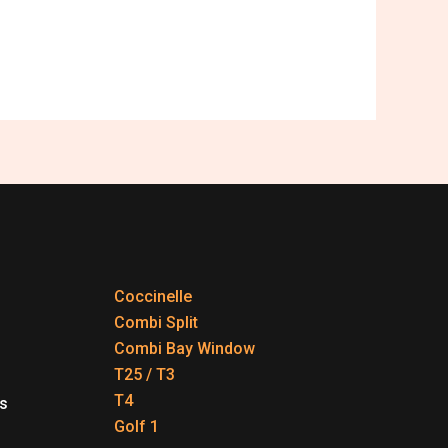
Coccinelle
Combi Split
Combi Bay Window
T25 / T3
T4
s
Golf 1