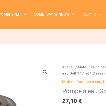
COMBI SPLIT
COMBI BAY WINDOW
T25 / T3
quantité
Accueil
/
Moteur
/
Pompes 
de
eau Golf 1 1,1 et 1,3 esse
Pompe
Moteur
,
Pompes à eau, t
à
Pompe à eau Gol
eau
Golf
27,10
€
1