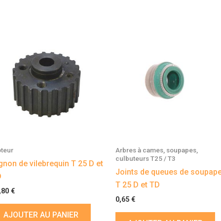
teur
Arbres à cames, soupapes,
culbuteurs T25 / T3
gnon de vilebrequin T 25 D et
Joints de queues de soupap
D
T 25 D et TD
,80
€
0,65
€
AJOUTER AU PANIER