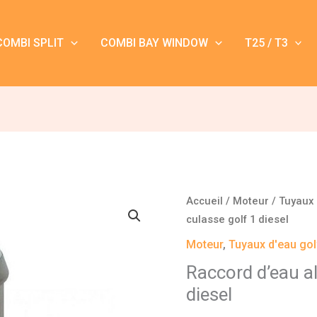
COMBI SPLIT
COMBI BAY WINDOW
T25 / T3
Accueil
/
Moteur
/
Tuyaux 
culasse golf 1 diesel
Moteur
,
Tuyaux d'eau gol
Raccord d’eau al
diesel