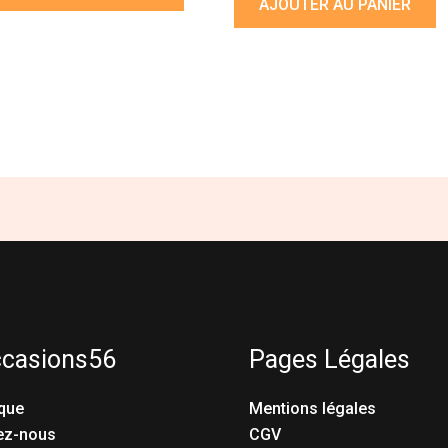
AJOUTER AU PANIER
ccasions56
Pages Légales
que
Mentions légales
ez-nous
CGV