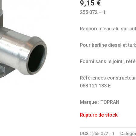
9,15
€
255 072 – 1
Raccord d’eau alu sur cul
Pour berline diesel et tu
Fourni sans le joint , ré
Références constructeur (
068 121 133 E
Marque : TOPRAN
Rupture de stock
UGS :
255 072 - 1
Catégor