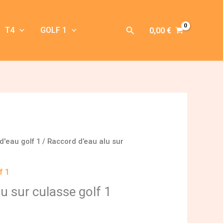
Rechercher
T4
GOLF 1
0,00
€
d'eau golf 1
/ Raccord d’eau alu sur
f 1
u sur culasse golf 1