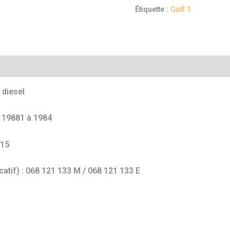
Étiquette :
Golf 1
mentaires
diesel
e 19881 à 1984
115
catif) : 068 121 133 M / 068 121 133 E