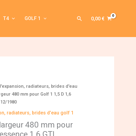
Rechercher
T4
GOLF 1
0,00
€
'expansion, radiateurs, brides d'eau
rgeur 480 mm pour Golf 1 1,5 D 1,6
 12/1980
n, radiateurs, brides d'eau golf 1
 largeur 480 mm pour
 essence,1,6 GTI