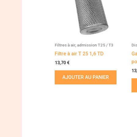
Filtres à air, admission T25 / T3
Di
Filtre à air T 25 1,6 TD
Ga
po
13,70
€
13
AJOUTER AU PANIER