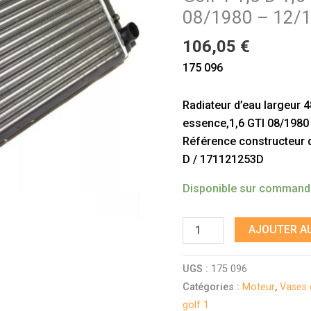
pour
08/1980 – 12/
Golf
106,05
€
1
1,5
175 096
D
1,6
Radiateur d’eau largeur 
essence,1,6
essence,1,6 GTI 08/1980
GTI
Référence constructeur do
08/1980
D / 171121253D
–
Disponible sur comman
12/1980
AJOUTER AU
UGS :
175 096
Catégories :
Moteur
,
Vases 
golf 1