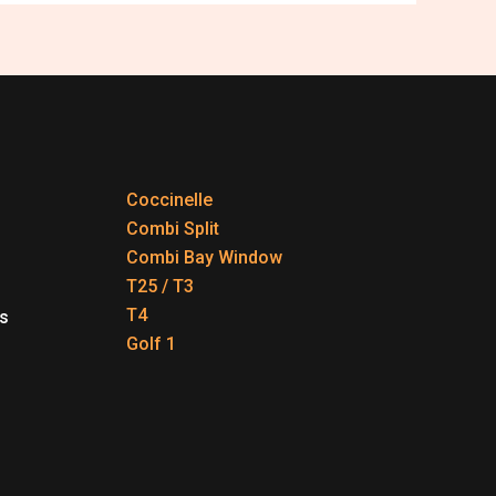
Coccinelle
Combi Split
Combi Bay Window
T25 / T3
T4
s
Golf 1