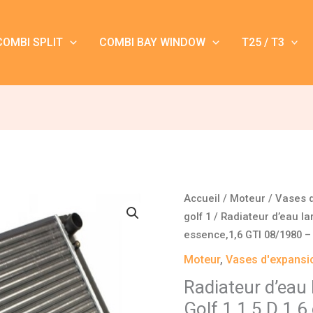
COMBI SPLIT
COMBI BAY WINDOW
T25 / T3
quantité
Accueil
/
Moteur
/
Vases d
de
golf 1
/ Radiateur d’eau la
Radiateur
essence,1,6 GTI 08/1980 –
d'eau
Moteur
,
Vases d'expansio
largeur
Radiateur d’eau
480
Golf 1 1,5 D 1,6
mm