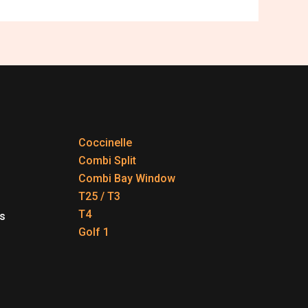
Coccinelle
Combi Split
Combi Bay Window
T25 / T3
T4
s
Golf 1