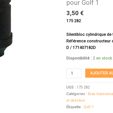
pour Golf 1
pour
Golf
3,50
€
1
175 282
Silentbloc cylindrique de
Référence constructeur do
D / 171407182D
Disponibilité :
2 en stock
AJOUTER AU
UGS :
175 282
Catégories :
Bras transversa
et direction
Étiquette :
Golf 1