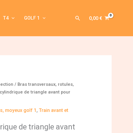
Rechercher
T4
GOLF 1
0,00
€
rection
/
Bras transversaux, rotules,
 cylindrique de triangle avant pour
es, moyeux golf 1
,
Train avant et
drique de triangle avant