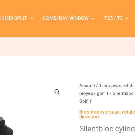
COMBI SPLIT
COMBI BAY WINDOW
T25 / T3
quantité
Accueil
/
Train avant et di
de
moyeux golf 1
/ Silentbloc
Silentbloc
Golf 1
cylindrique
Bras transversaux, rotul
de
direction
triangle
Silentbloc cylin
avant