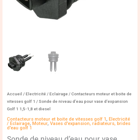
1,5-
1,8
et
diesel
Accueil
/
Electricité / Eclairage
/
Contacteurs moteur et boite de
vitesses golf 1
/ Sonde de niveau d’eau pour vase d’expansion
Golf 1 1,5-1,8 et diesel
Contacteurs moteur et boite de vitesses golf 1
,
Electricité
/ Eclairage
,
Moteur
,
Vases d'expansion, radiateurs, brides
d'eau golf 1
Sonde de niveau d’eau pour vase