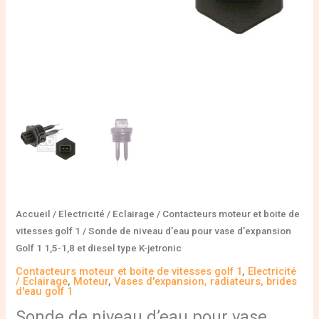
1,5-
1,8
et
diesel
type
K-
jetronic
Accueil
/
Electricité / Eclairage
/
Contacteurs moteur et boite de
vitesses golf 1
/ Sonde de niveau d’eau pour vase d’expansion
Golf 1 1,5-1,8 et diesel type K-jetronic
Contacteurs moteur et boite de vitesses golf 1
,
Electricité
/ Eclairage
,
Moteur
,
Vases d'expansion, radiateurs, brides
d'eau golf 1
Sonde de niveau d’eau pour vase