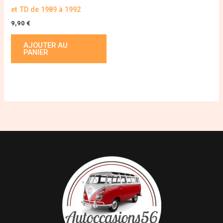
et TD de 1989 à 1992
9,90
€
AJOUTER AU
PANIER