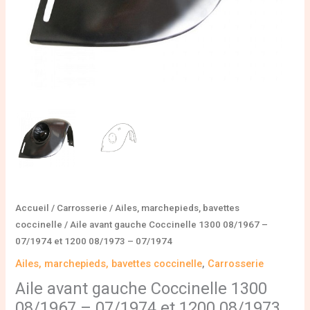
1200
08/1973
-
07/1974
Accueil
/
Carrosserie
/
Ailes, marchepieds, bavettes
coccinelle
/ Aile avant gauche Coccinelle 1300 08/1967 –
07/1974 et 1200 08/1973 – 07/1974
Ailes, marchepieds, bavettes coccinelle
,
Carrosserie
Aile avant gauche Coccinelle 1300
08/1967 – 07/1974 et 1200 08/1973