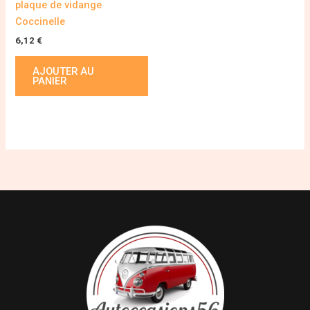
plaque de vidange
Coccinelle
6,12
€
AJOUTER AU
PANIER